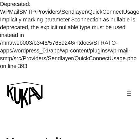
Deprecated:
WPMailSMTP\Providers\Sendlayer\QuickConnectUsage::
Implicitly marking parameter $connection as nullable is
deprecated, the explicit nullable type must be used
instead in
/mnt/web003/b3/46/57659246/htdocs/STRATO-
apps/wordpress_01/app/wp-content/plugins/wp-mail-
smtp/src/Providers/Sendlayer/QuickConnectUsage.php
on line 393