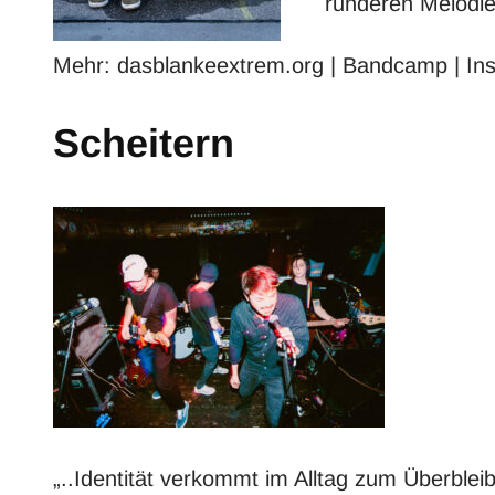
runderen Melodie
Mehr:
dasblankeextrem.org
|
Bandcamp
|
In
Scheitern
„..Identität verkommt im Alltag zum Überbleib