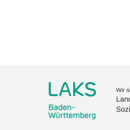
Wir s
Land
Sozi