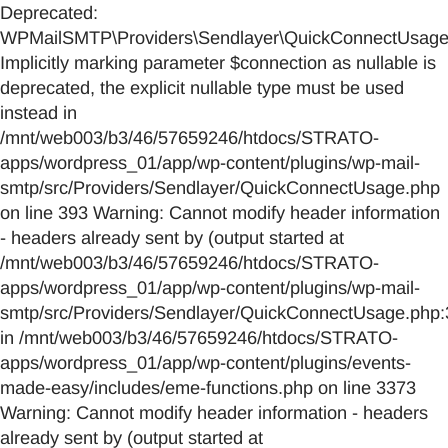
Deprecated:
WPMailSMTP\Providers\Sendlayer\QuickConnectUsage::
Implicitly marking parameter $connection as nullable is
deprecated, the explicit nullable type must be used
instead in
/mnt/web003/b3/46/57659246/htdocs/STRATO-
apps/wordpress_01/app/wp-content/plugins/wp-mail-
smtp/src/Providers/Sendlayer/QuickConnectUsage.php
on line 393 Warning: Cannot modify header information
- headers already sent by (output started at
/mnt/web003/b3/46/57659246/htdocs/STRATO-
apps/wordpress_01/app/wp-content/plugins/wp-mail-
smtp/src/Providers/Sendlayer/QuickConnectUsage.php:
in /mnt/web003/b3/46/57659246/htdocs/STRATO-
apps/wordpress_01/app/wp-content/plugins/events-
made-easy/includes/eme-functions.php on line 3373
Warning: Cannot modify header information - headers
already sent by (output started at