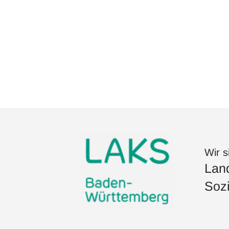
Wir s
Land
Sozi