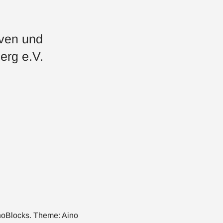
iven und
erg e.V.
noBlocks
. Theme:
Aino