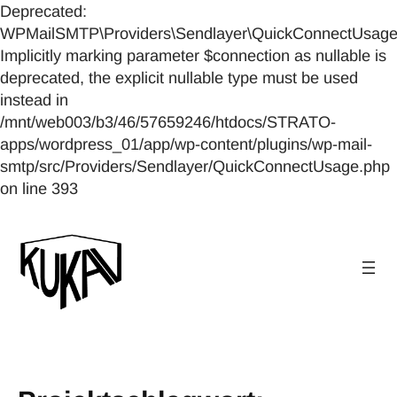
Deprecated:
WPMailSMTP\Providers\Sendlayer\QuickConnectUsage::
Implicitly marking parameter $connection as nullable is
deprecated, the explicit nullable type must be used
instead in
/mnt/web003/b3/46/57659246/htdocs/STRATO-
apps/wordpress_01/app/wp-content/plugins/wp-mail-
smtp/src/Providers/Sendlayer/QuickConnectUsage.php
Zum
on line 393
Inhalt
springen