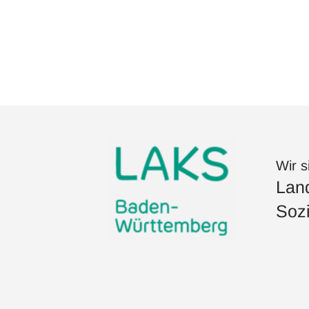
Wir s
Land
Sozi