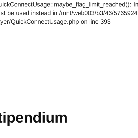
ckConnectUsage::maybe_flag_limit_reached(): Imp
pe must be used instead in /mnt/web003/b3/46/576
layer/QuickConnectUsage.php on line 393
stipendium