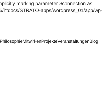
licitly marking parameter $connection as
59246/htdocs/STRATO-apps/wordpress_01/app/wp-
Philosophie
Mitwirken
Projekte
Veranstaltungen
Blog