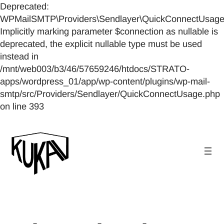
Deprecated:
WPMailSMTP\Providers\Sendlayer\QuickConnectUsage::
Implicitly marking parameter $connection as nullable is
deprecated, the explicit nullable type must be used
instead in
/mnt/web003/b3/46/57659246/htdocs/STRATO-
apps/wordpress_01/app/wp-content/plugins/wp-mail-
smtp/src/Providers/Sendlayer/QuickConnectUsage.php
on line 393