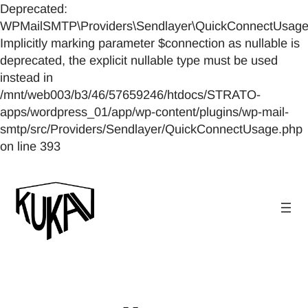
Deprecated:
WPMailSMTP\Providers\Sendlayer\QuickConnectUsage::
Implicitly marking parameter $connection as nullable is
deprecated, the explicit nullable type must be used
instead in
/mnt/web003/b3/46/57659246/htdocs/STRATO-
apps/wordpress_01/app/wp-content/plugins/wp-mail-
smtp/src/Providers/Sendlayer/QuickConnectUsage.php
on line 393