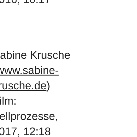
abine Krusche
www.sabine-
rusche.de
)
ilm:
ellprozesse,
017, 12:18