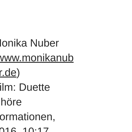
onika Nuber
www.monikanub
r.de
)
ilm: Duette
höre
ormationen,
016, 10:17