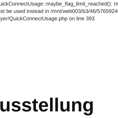
ckConnectUsage::maybe_flag_limit_reached(): Imp
pe must be used instead in /mnt/web003/b3/46/576
layer/QuickConnectUsage.php on line 393
usstellung