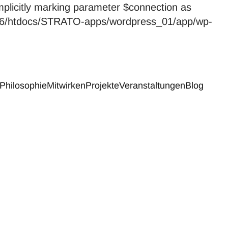
licitly marking parameter $connection as
59246/htdocs/STRATO-apps/wordpress_01/app/wp-
Philosophie
Mitwirken
Projekte
Veranstaltungen
Blog