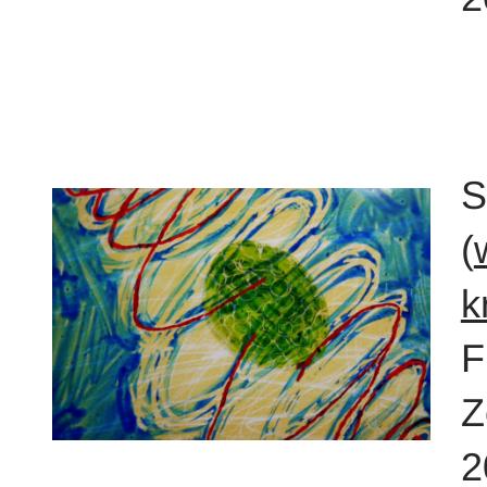
S
(
k
F
Z
2