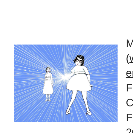
M
(
e
F
C
F
2