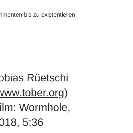
imenten bis zu existentiellen
obias Rüetschi
www.tober.org
)
ilm: Wormhole,
018, 5:36