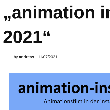
„animation i
2021“
by
andreas
11/07/2021