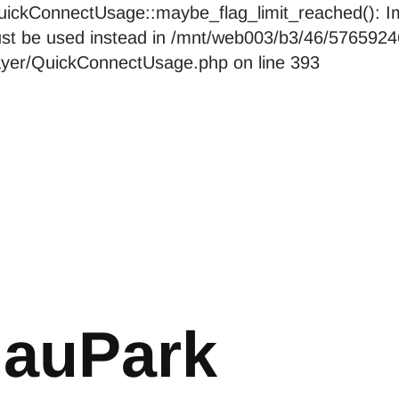
ckConnectUsage::maybe_flag_limit_reached(): Imp
pe must be used instead in /mnt/web003/b3/46/576
layer/QuickConnectUsage.php on line 393
nauPark