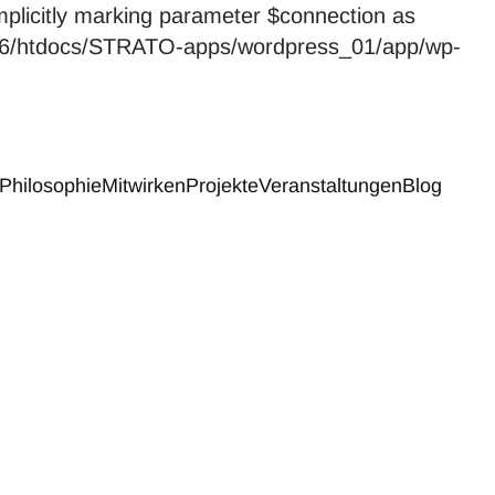
licitly marking parameter $connection as
59246/htdocs/STRATO-apps/wordpress_01/app/wp-
Philosophie
Mitwirken
Projekte
Veranstaltungen
Blog