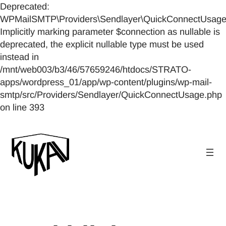
Deprecated:
WPMailSMTP\Providers\Sendlayer\QuickConnectUsage::
Implicitly marking parameter $connection as nullable is
deprecated, the explicit nullable type must be used
instead in
/mnt/web003/b3/46/57659246/htdocs/STRATO-
apps/wordpress_01/app/wp-content/plugins/wp-mail-
smtp/src/Providers/Sendlayer/QuickConnectUsage.php
on line 393