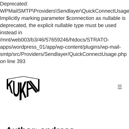
Deprecated:
WPMailSMTP\Providers\Sendlayer\QuickConnectUsage::
Implicitly marking parameter $connection as nullable is
deprecated, the explicit nullable type must be used
instead in
/mnt/web003/b3/46/57659246/htdocs/STRATO-
apps/wordpress_01/app/wp-content/plugins/wp-mail-
smtp/src/Providers/Sendlayer/QuickConnectUsage.php
Skip
on line 393
to
content